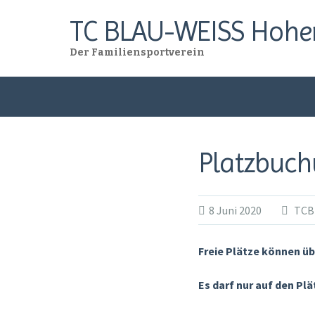
TC BLAU-WEISS Hohe
Der Familiensportverein
Skip
to
content
Platzbuch
8 Juni 2020
TCB
Freie Plätze können ü
Es darf nur auf den Pl