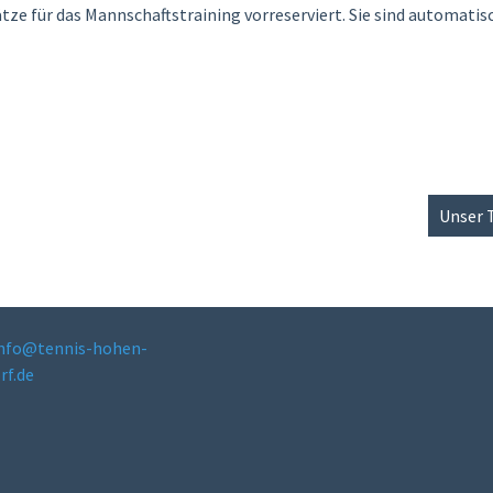
ätze für das Mannschaftstraining vorreserviert. Sie sind automati
Unser 
n
nfo@tennis-hohen-
rf.de