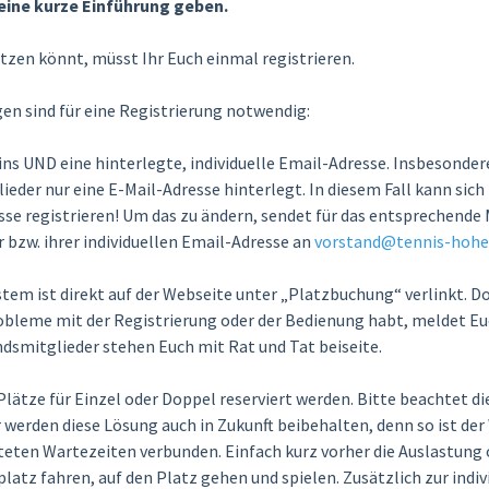
eine kurze Einführung geben.
tzen könnt, müsst Ihr Euch einmal registrieren.
n sind für eine Registrierung notwendig:
ins UND eine hinterlegte, individuelle Email-Adresse. Insbesondere
ieder nur eine E-Mail-Adresse hinterlegt. In diesem Fall kann sich
sse registrieren! Um das zu ändern, sendet für das entsprechende 
 bzw. ihrer individuellen Email-Adresse an
vorstand@tennis-hohe
em ist direkt auf der Webseite unter „Platzbuchung“ verlinkt. Do
Probleme mit der Registrierung oder der Bedienung habt, meldet Eu
ndsmitglieder stehen Euch mit Rat und Tat beiseite.
lätze für Einzel oder Doppel reserviert werden. Bitte beachtet di
r werden diese Lösung auch in Zukunft beibehalten, denn so ist d
eten Wartezeiten verbunden. Einfach kurz vorher die Auslastung 
latz fahren, auf den Platz gehen und spielen. Zusätzlich zur ind